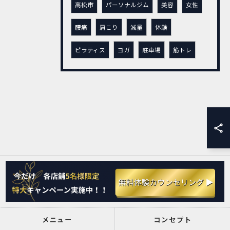
高松市
パーソナルジム
美容
女性
腰痛
肩こり
減量
体験
ピラティス
ヨガ
駐車場
筋トレ
メニュー
コンセプト