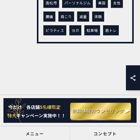
高松市
パーソナルジム
美容
女性
腰痛
肩こり
減量
体験
ピラティス
ヨガ
駐車場
筋トレ
メニュー
コンセプト