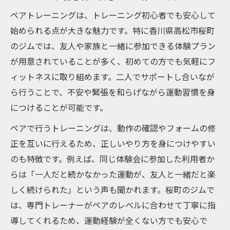
用術
ペアトレーニングは、トレーニング初心者でも安心して
香川県トレーニングジムのペアプラン活用
始められる点が大きな魅力です。特に香川県高松市桜町
法
のジムでは、友人や家族と一緒に参加できる体験プラン
トレーニングを続けるためのペアサポート
が用意されていることが多く、初めての方でも気軽にフ
術
ィットネスに取り組めます。二人でサポートし合いなが
高松市のパーソナルジムで実感する楽しさ
ら行うことで、不安や緊張を和らげながら運動習慣を身
二人で続ける香川県の快適トレーニング習慣
につけることが可能です。
トレーニングを二人で続けるための秘訣
ペアで行うトレーニングは、動作の確認やフォームの修
香川県トレーニングジムで快適に習慣化
正を互いに行えるため、正しいやり方を身につけやすい
ペアトレーニングが長続きするポイント
のも特徴です。例えば、同じ体験会に参加した利用者か
らは「一人だと続かなかった運動が、友人と一緒だと楽
高松市のジムで実践する快適ペア習慣
しく続けられた」という声も聞かれます。桜町のジムで
パーソナルジム高松の活用術を紹介
は、専門トレーナーがペアのレベルに合わせて丁寧に指
高松市桜町ならではのペアトレの魅力とは
導してくれるため、運動経験が全くない方でも安心で
高松市のジムで感じるペアトレーニングの