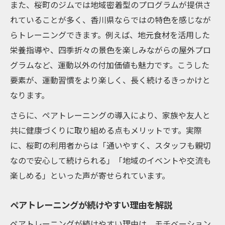
また、桜町のジムでは地域密着型のプログラムが提供さ
続けやすさ重視のペアトレーニング体験談
れていることが多く、香川県ならではの特色を感じなが
トレーニング継続の秘訣を体験談から学ぶ
らトレーニングできます。例えば、地元食材を活用した
高松市のジムで実践したペアトレ成功例
栄養指導や、四季折々の景色を楽しみながらの屋外プロ
香川県のペアトレ利用者が語るリアルな声
グラムなど、運動以外の付加価値も魅力です。こうした
パーソナルジム高松での継続体験を紹介
要素が、運動習慣をより楽しく、長く続けるきっかけと
ペアトレーニングが続く理由を利用者が解
なります。
説
さらに、ペアトレーニングの導入により、家族や友人と
共に健康づくりに取り組める点もメリットです。実際
に、桜町の利用者からは「通いやすく、スタッフも親切
なので安心して続けられる」「地域のイベントや交流も
楽しめる」といった声が寄せられています。
ペアトレーニングが続けやすい理由を解説
ペアトレーニングが続けやすい理由は、モチベーション