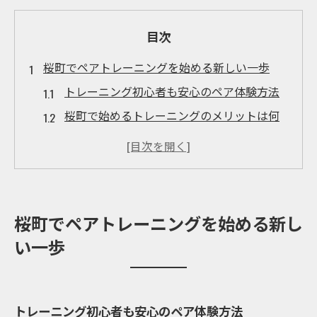
目次
桜町でペアトレーニングを始める新しい一歩
トレーニング初心者も安心のペア体験方法
桜町で始めるトレーニングのメリットは何
か
ペアトレーニングが続けやすい理由を解説
香川県のジム選びで重視したいポイント
高松市のトレーニングジムで得られる魅力
桜町でペアトレーニングを始める新し
トレーニングがもっと楽しくなるペア活用法
い一歩
ペアトレーニングで楽しさを倍増させるコ
ツ
モチベーション維持に効くトレーニング活
トレーニング初心者も安心のペア体験方法