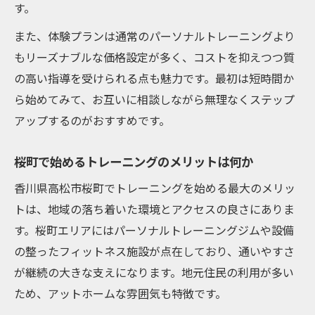
す。
魅力
また、体験プランは通常のパーソナルトレーニングより
桜町エリアならではのトレーニング環境
もリーズナブルな価格設定が多く、コストを抑えつつ質
パーソナルジム高松でペアを楽しむ方法
の高い指導を受けられる点も魅力です。最初は短時間か
トレーニングが楽しくなる桜町の工夫とは
ら始めてみて、お互いに相談しながら無理なくステップ
ペアトレーニングで得られる新たな発見
アップするのがおすすめです。
お得に健康を目指すならペアトレーニング
桜町で始めるトレーニングのメリットは何か
ペアトレーニングでコストを抑える方法
高松市ジムでお得にトレーニングするコツ
香川県高松市桜町でトレーニングを始める最大のメリッ
トは、地域の落ち着いた環境とアクセスの良さにありま
香川県トレーニングジム利用の経済的メリ
す。桜町エリアにはパーソナルトレーニングジムや設備
ット
の整ったフィットネス施設が点在しており、通いやすさ
パーソナルジム高松のペアプラン活用術
が継続の大きな支えになります。地元住民の利用が多い
お得なトレーニングで健康を手に入れるポ
ため、アットホームな雰囲気も特徴です。
イント