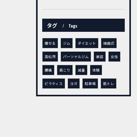
タグ
Tags
痩せる
ジム
ダイエット
結婚式
高松市
パーソナルジム
美容
女性
腰痛
肩こり
減量
体験
ピラティス
ヨガ
駐車場
筋トレ