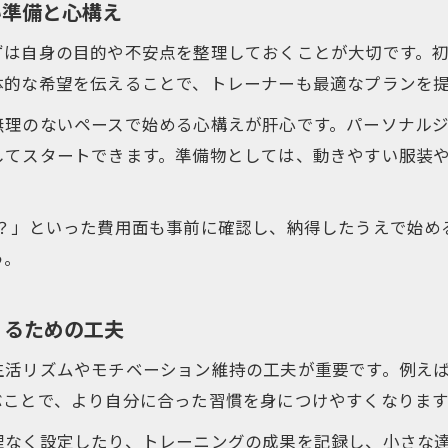
い準備と心構え
パーソナルジム失敗談から学ぶ継続の秘訣
ずは自身の目的や不安点を整理しておくことが大切です。
体的な希望を伝えることで、トレーナーも最適なプランを
無理のないペースで始める心構えが肝心です。パーソナル
してスタートできます。準備物としては、動きやすい服装
か？」といった費用面も事前に確認し、納得したうえで始め
う。
くるための工夫
活リズムやモチベーション維持の工夫が重要です。例えば「
ぶことで、より自分に合った習慣を身につけやすくなります
理なく設定したり、トレーニングの成果を記録し、小さな