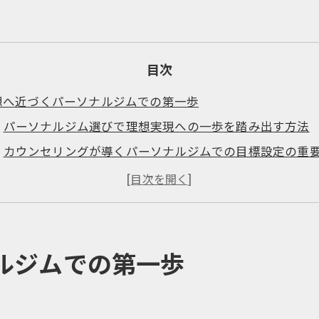
目次
想へ近づくパーソナルジムでの第一歩
パーソナルジム選びで理想実現への一歩を踏み出す方法
カウンセリングが導くパーソナルジムでの目標設定の重
高松のパーソナルジムで叶える現実的なボディメイク計
パーソナルジム利用前に知っておきたい準備と心構え
パーソナルジムで続けやすい習慣をつくるための工夫
ウンセリング重視のジム選びが成功の秘訣
ルジムでの第一歩
パーソナルジムでの初回カウンセリングを重視する理由
カウンセリングがパーソナルジム選びに与える影響