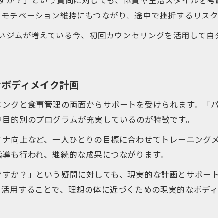
継続できるパーソナルジム選びのチェックポイント
でモチベーション維持にもつながり、途中で挫折するリスク
パーソナルジムの料金やサポート体制も比較しよう
しいジムが増えている今、初回カウンセリングを活用して
ウンセリングで見つける継続できる習慣
パーソナルジムのカウンセリングで続けやすい生活改善
カウンセリングから見える無理なく続く運動習慣
なボディメイク計画
パーソナルジムで日常に取り入れる健康的な習慣の作り
ングと食事管理の両面からサポートを受けられます。「パー
モチベーション維持はパーソナルジムのカウンセリング
や目的別のプログラムが充実しているのが特徴です。
カウンセリングが導くパーソナルジムでの習慣定着術
ミナ向上など、一人ひとりの目標に合わせてトレーニング
ーソナルジム経験者の声から学ぶ失敗対策
指導も行われ、継続的な成果につながります。
パーソナルジムで途中離脱を防ぐ経験者の実践法
ですか？」という疑問に対しても、現実的な計画とサポー
ジム継続に失敗しないためのパーソナルジム選びの工夫
を活用することで、理想の体に近づくための現実的なボディ
パーソナルジムをやめた理由から学ぶ改善ポイント
経験者が語るパーソナルジムの費用対効果と納得感