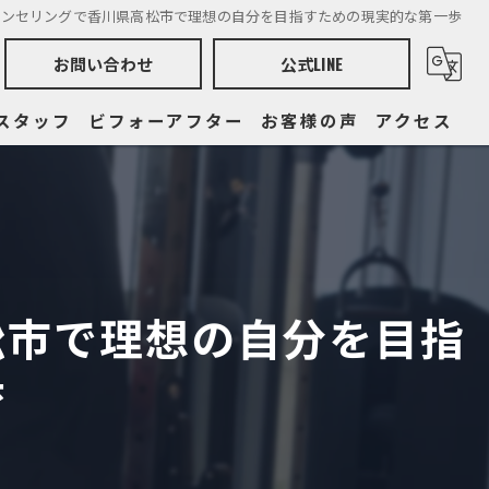
ウンセリングで香川県高松市で理想の自分を目指すための現実的な第一歩
お問い合わせ
公式LINE
スタッフ
ビフォーアフター
お客様の声
アクセス
パーソナルトレーニングジム POLITE桜町店
当店の特徴
ダイエット
パーソナルトレーニングジム POLITE鍛冶屋町店
ボディメイク
ブログ
松市で理想の自分を目指
脚瘦せ
コラム
歩
男性
お知らせ
瘦身