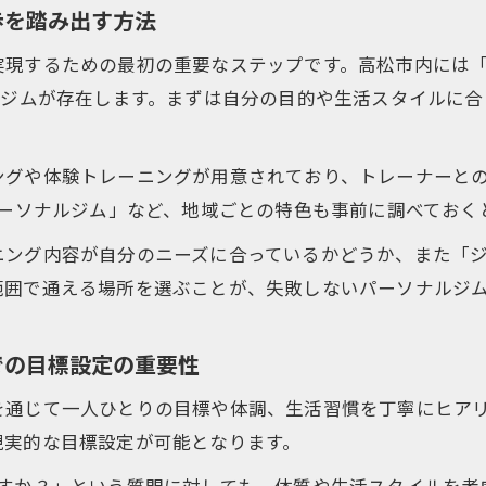
パーソナルジムのカウンセリング体験で得られる安心感
歩を踏み出す方法
自分に合うパーソナルジムを見極めるカウンセリング活
現するための最初の重要なステップです。高松市内には「高
カウンセリング内容からパーソナルジムの質を判断する
つジムが存在します。まずは自分の目的や生活スタイルに
理なく続けるパーソナルジム活用法とは
パーソナルジム継続のコツは自分に合ったペース作り
ングや体験トレーニングが用意されており、トレーナーと
無理なく続くパーソナルジムの利用頻度と習慣化の方法
パーソナルジム」など、地域ごとの特色も事前に調べておく
パーソナルジムのトレーニングを継続するための秘訣
ニング内容が自分のニーズに合っているかどうか、また「
カウンセリングを活かしたパーソナルジムの継続サポー
範囲で通える場所を選ぶことが、失敗しないパーソナルジ
パーソナルジムで途中離脱を防ぐ工夫と考え方
分に合うジムを見極めるポイントを紹介
での目標設定の重要性
パーソナルジム選びは通いやすさと相性が決め手
を通じて一人ひとりの目標や体調、生活習慣を丁寧にヒア
カウンセリング内容でわかるパーソナルジムの違い
現実的な目標設定が可能となります。
パーソナルジムの設備や雰囲気を見極めるコツ
ますか？」という質問に対しても、体質や生活スタイルを考