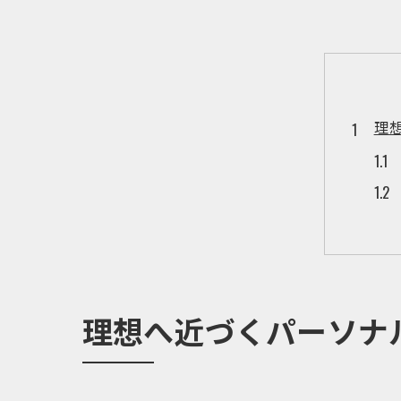
理
カ
理想へ近づくパーソナ