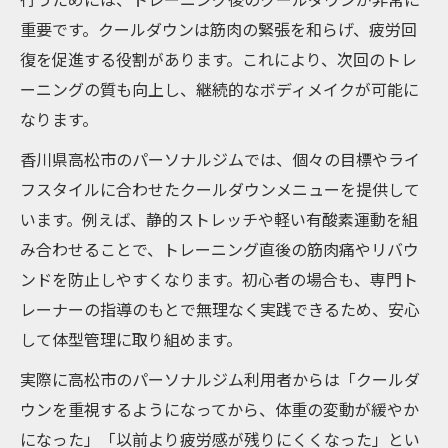
ア法
重要です。クールダウンは筋肉の緊張を和らげ、疲労回
女性も安心のパーソナルトレーニングが支
復を促進する役割があります。これにより、次回のトレ
持される理由
ーニングの質も向上し、継続的なボディメイクが可能に
香川のパーソナルトレーナーが提案する最
なります。
適な習慣
香川県高松市のパーソナルジムでは、個々の目標やライ
高松市で見直されるクールダウンの必要性
フスタイルに合わせたクールダウンメニューを提供して
パーソナルトレーニング利用者の満足度が
います。例えば、静的ストレッチや軽い有酸素運動を組
高い理由
み合わせることで、トレーニング直後の筋肉痛やリバウ
運動後のケアならパーソナルトレーニングで安
ンドを防止しやすくなります。初心者の場合も、専門ト
心
レーナーの指導のもとで無理なく実践できるため、安心
パーソナルトレーニングで受ける運動後ケ
して体型管理に取り組めます。
アの魅力
実際に高松市のパーソナルジム利用者からは「クールダ
高松市のジムで体感できるクールダウンサ
ウンを重視するようになってから、体重の変動が緩やか
ポート
になった」「以前より疲労感が残りにくくなった」とい