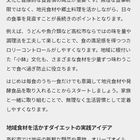
イント
限ではなく、地元食材や郷土料理を活かしながら、日々
毎日無理なく実践できるダイエット食習慣
の食事を見直すことが長続きのポイントとなります。
の工夫
例えば、うどんや魚介類など高松市ならではの味を量や
日常生活に役立つ簡単ダイエットレシピの
調理法を工夫して楽しむことで、食の満足感を得つつカ
選び方
ロリーコントロールがしやすくなります。地域に根付い
ストレスを減らすダイエット食の取り入れ
た「小鉢」文化も、さまざまな食材を少量ずつ味わうこ
方
とで食べ過ぎ防止に役立ちます。
ダイエットと満足感を両立した食事法の秘
はじめは毎食のうち一食だけでも意識して地元食材や発
訣
酵食品を取り入れることからスタートしましょう。家族
高松市で健康を叶える食習慣のコツ
と一緒に取り組むことで、無理なく生活習慣として定着
ダイエットと健康を叶える高松市の食生活
しやすくなります。
改善法
高松市の食文化を活用したヘルシーなダイ
地域食材を活かすダイエットの実践アイデア
エット
高松市では地元の新鮮な野菜や果物、オリーブオイル、