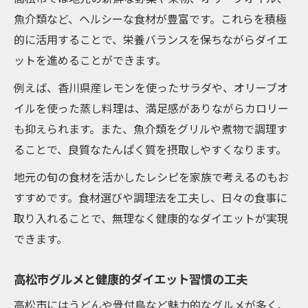
暮らしやすさとダイエットを両立する食習
魚介類など、ヘルシーな食材が豊富です。これらを積極
慣の工夫
的に活用することで、栄養バランスを保ちながらダイエ
ダイエット成功に導く高松市民の食事ポイ
ットを進めることができます。
ント
例えば、香川県産レモンを使ったサラダや、オリーブオ
健康寿命を意識したダイエット食生活の実
イルを使った蒸し料理は、満足感がありながらカロリー
践法
も抑えられます。また、魚介類をグリルや煮物で調理す
糖尿病予防に注目したバランス食生活の秘訣
ることで、良質なたんぱく質を摂取しやすくなります。
ダイエットと糖尿病予防を両立する食事の
地元の旬の食材を活かしたレシピを家族で考えるのもお
工夫
すすめです。食材選びや調理法を工夫し、日々の食事に
バランス重視のダイエット食で健康リスク
取り入れることで、無理なく健康的なダイエットが実現
対策
できます。
糖尿病を意識したダイエット食習慣の始め
方
高松市グルメと健康的ダイエット習慣の工夫
ダイエットで叶える血糖値管理の食事ポイ
高松市にはうどんや骨付鳥など魅力的なグルメが多く、