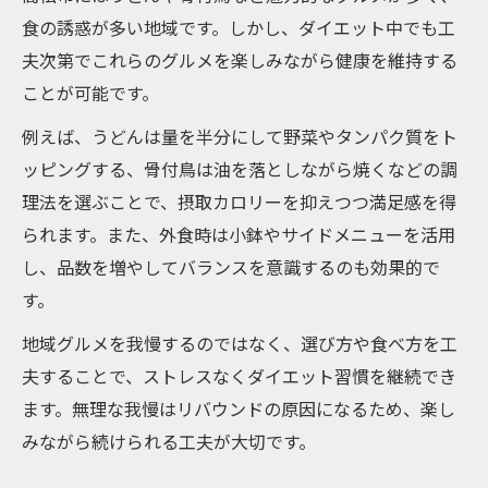
ント
食の誘惑が多い地域です。しかし、ダイエット中でも工
健康を守るためのバランス食とダイエット
夫次第でこれらのグルメを楽しみながら健康を維持する
実践法
ことが可能です。
家族と実践するヘルシーなダイエット生活
例えば、うどんは量を半分にして野菜やタンパク質をト
家族全員で取り組むダイエット食習慣の工
ッピングする、骨付鳥は油を落としながら焼くなどの調
夫
理法を選ぶことで、摂取カロリーを抑えつつ満足感を得
ダイエットを家族の健康習慣に取り入れる
られます。また、外食時は小鉢やサイドメニューを活用
方法
し、品数を増やしてバランスを意識するのも効果的で
子どもと一緒に楽しむダイエット食のポイ
す。
ント
地域グルメを我慢するのではなく、選び方や食べ方を工
家族で支えるヘルシーなダイエット生活の
夫することで、ストレスなくダイエット習慣を継続でき
秘訣
ます。無理な我慢はリバウンドの原因になるため、楽し
ダイエットと家族の健康管理を両立するコ
みながら続けられる工夫が大切です。
ツ