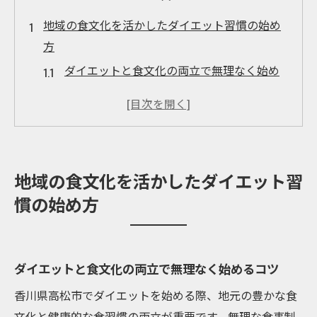
地域の食文化を活かしたダイエット習慣の始め
方
ダイエットと食文化の両立で無理なく始め
るコツ
地域食材を活かすダイエットの実践アイデ
ア
高松市グルメと健康的ダイエット習慣の工
地域の食文化を活かしたダイエット習
夫
慣の始め方
ダイエット習慣を根付かせる日常の食選び
地元食文化を楽しみながら続けるダイエッ
ト
ダイエットと食文化の両立で無理なく始めるコツ
日常に取り入れる無理のないダイエット食事法
香川県高松市でダイエットを始める際、地元の豊かな食
ダイエットを続けるための食事法の基本ポ
文化と健康的な食習慣の両立が重要です。無理な食事制