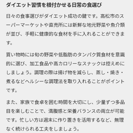
続けやすいダイエット習慣で暮らしを整える
ダイエット習慣を根付かせる日常の食選び
ダイエット習慣を長く続けるための生活改
日々の食事選びがダイエット成功の鍵です。高松市のス
善法
ーパーマーケットや直売所には新鮮な地元野菜や魚介類
無理なく継続できるダイエットの秘訣を解
が並び、手軽に健康的な食材を手に入れることができま
説
す。
日常の工夫でダイエットと暮らしを両立す
買い物時には旬の野菜や低脂肪のタンパク質食材を意識
る方法
的に選び、加工食品や高カロリーなスナックは控えめに
ストレス少なく続くダイエット習慣の実践
しましょう。調理の際は揚げ物を減らし、蒸し・焼き・
ポイント
煮るなどヘルシーな調理法を取り入れることがポイント
です。
暮らしの質を高めるダイエット生活の始め
方
また、家族で食卓を囲む時間を大切にし、少量ずつ多品
目を楽しむことで、満腹感と栄養バランスの両立が可能
です。忙しい方は週末に作り置きを活用するなど、無理
なく続けられる工夫をしましょう。