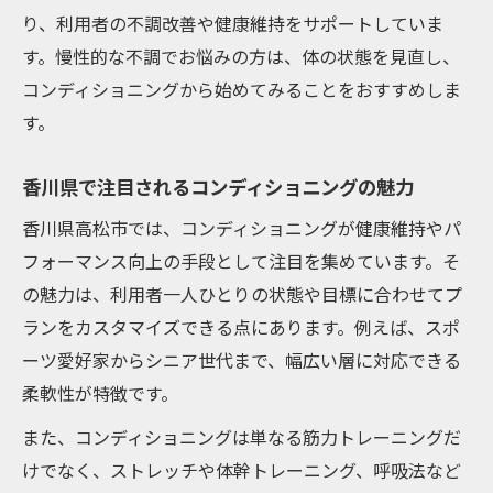
ジムや専門施設で受けるサポートの特徴
り、利用者の不調改善や健康維持をサポートしていま
す。慢性的な不調でお悩みの方は、体の状態を見直し、
マッサージと体幹トレーニングの相乗効果を探
コンディショニングから始めてみることをおすすめしま
る
す。
マッサージで整えるコンディショニングの
魅力
香川県で注目されるコンディショニングの魅力
体幹トレーニングとの相乗効果を実感する
香川県高松市では、コンディショニングが健康維持やパ
方法
フォーマンス向上の手段として注目を集めています。そ
高松市のジムで受ける最新のボディケア事
の魅力は、利用者一人ひとりの状態や目標に合わせてプ
情
ランをカスタマイズできる点にあります。例えば、スポ
パーソナルトレーニングで目指す理想の体
ーツ愛好家からシニア世代まで、幅広い層に対応できる
調
柔軟性が特徴です。
口コミから見るマッサージと運動の効果
また、コンディショニングは単なる筋力トレーニングだ
継続的なケアで理想のコンディションへ
けでなく、ストレッチや体幹トレーニング、呼吸法など
コンディショニングで継続的な体調維持を