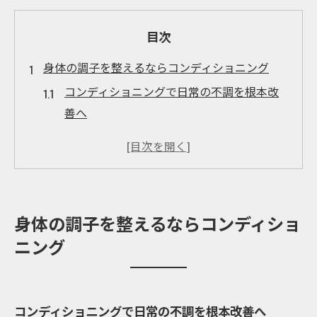
目次
身体の調子を整えるならコンディショニング
コンディショニングで日常の不調を根本改
善へ
香川県で注目されるコンディショニングの
魅力
体幹トレーニングと組み合わせた効果的な
方法
身体の調子を整えるならコンディショ
マッサージとコンディショニングの違いを
ニング
解説
慢性的な痛みをケアする最新のアプローチ
香川県高松市で注目の体調管理術とは
コンディショニングで日常の不調を根本改善へ