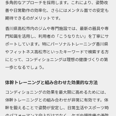
多角的なアプローチを採用します。これにより、姿勢改
実現
善や日常動作の効率化、さらにはメンタル面での安定も
高松市のジム選びで失敗しないコツを紹介
期待できるのがメリットです。
マッサージと運動を両立する習慣化のポイ
香川県高松市内のジムや専門施設では、最新の器具や専
ント
門知識を活用し、利用者の「こうなりたい」を丁寧にサ
体調管理を続けるためのモチベーション維
ポートしています。特にパーソナルトレーニング香川県
持術
やフィットネス高松市といったキーワードで検索する方
定期的なケアで実感できる体調の変化とは
にとって、コンディショニングは理想の健康づくりの第
健康維持に役立つ最新の体調管理ポイント
一歩となるでしょう。
最新のコンディショニングで健康をサポー
ト
体幹トレーニングと組み合わせた効果的な方法
プロによる体調管理アドバイスの重要性
コンディショニングの効果を最大限に高めるためには、
高松市で体幹トレーニングを始めるメリッ
体幹トレーニングとの組み合わせが非常に有効です。体
ト
幹を鍛えることで姿勢が安定し、日常生活やスポーツ時
のパフォーマンス向上だけでなく、ケガや慢性痛の予防
マッサージと併用した健康維持の方法