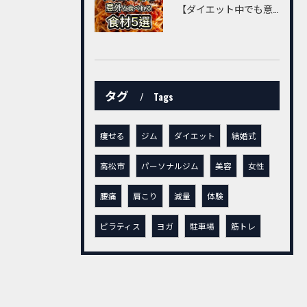
【ダイエット中でも意外と食べられる食材5選】
タグ
Tags
痩せる
ジム
ダイエット
結婚式
高松市
パーソナルジム
美容
女性
腰痛
肩こり
減量
体験
ピラティス
ヨガ
駐車場
筋トレ