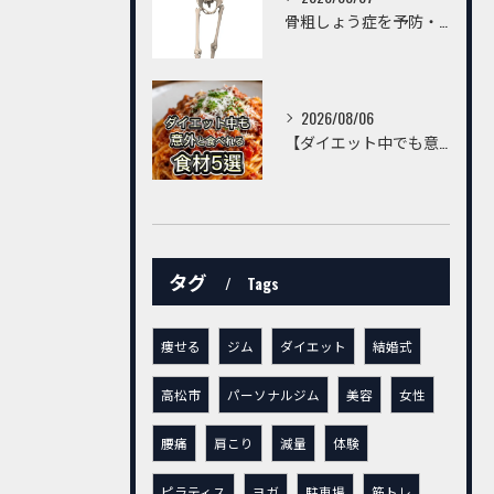
骨粗しょう症を予防・改善するための習慣とは？～トレーニングだけでは不十分。毎日の生活習慣が丈夫な骨をつくる～
2026/08/06
【ダイエット中でも意外と食べられる食材5選】
タグ
Tags
痩せる
ジム
ダイエット
結婚式
高松市
パーソナルジム
美容
女性
腰痛
肩こり
減量
体験
ピラティス
ヨガ
駐車場
筋トレ