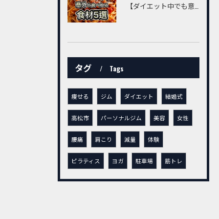
【ダイエット中でも意外と食べられる食材5選】
タグ
Tags
痩せる
ジム
ダイエット
結婚式
高松市
パーソナルジム
美容
女性
腰痛
肩こり
減量
体験
ピラティス
ヨガ
駐車場
筋トレ