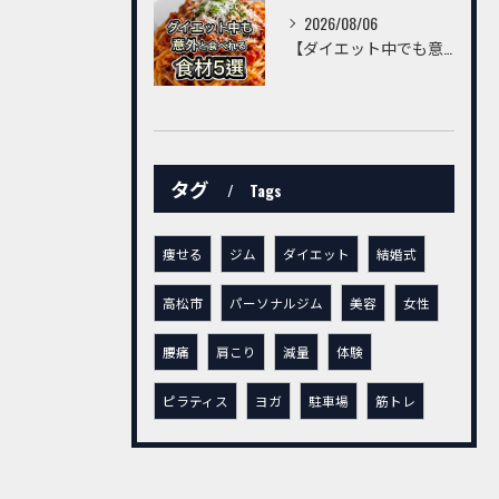
2026/08/06
【ダイエット中でも意外と食べられる食材5選】
タグ
Tags
痩せる
ジム
ダイエット
結婚式
高松市
パーソナルジム
美容
女性
腰痛
肩こり
減量
体験
ピラティス
ヨガ
駐車場
筋トレ