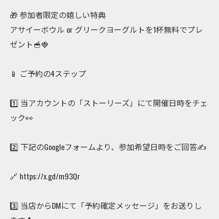
🎁 参加者限定の嬉しい特典
アサイーボウル or グリークヨーグルトを1杯無料でプレ
ゼント🥣🍓
📱 ご予約の4ステップ
1️⃣ 当アカウントの「ストーリーズ」にて開催日時をチェ
ック👀
2️⃣ 下記のGoogleフォームより、参加希望日時をご回答✍️
🔗 https://x.gd/m93Qr
3️⃣ 当店からDMにて「予約確定メッセージ」をお送りし