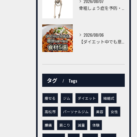
2026/08/07
骨粗しょう症を予防・改善するための習慣とは？～トレーニングだけでは不十分。毎日の生活習慣が丈夫な骨をつくる～
2026/08/06
【ダイエット中でも意外と食べられる食材5選】
タグ
Tags
痩せる
ジム
ダイエット
結婚式
高松市
パーソナルジム
美容
女性
腰痛
肩こり
減量
体験