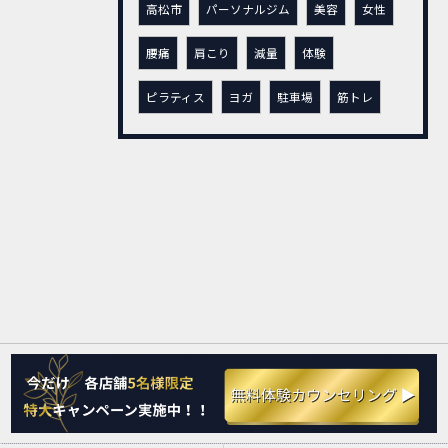
高松市
パーソナルジム
美容
女性
腰痛
肩こり
減量
体験
ピラティス
ヨガ
駐車場
筋トレ