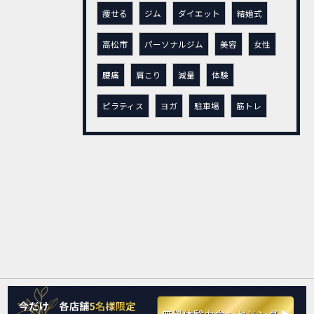
痩せる
ジム
ダイエット
結婚式
高松市
パーソナルジム
美容
女性
腰痛
肩こり
減量
体験
ピラティス
ヨガ
駐車場
筋トレ