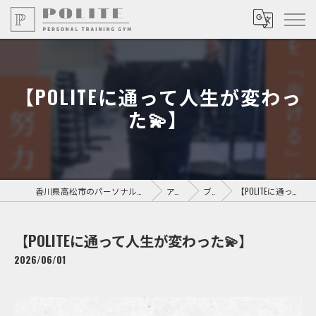
【POLITEに通って人生が変わっ
た💫】
香川県高松市のパーソナルジムならPersonal Training GYM POLITE
アクセス
ブログ
【POLITEに通って人生が変わった💫】
【POLITEに通って人生が変わった💫】
2026/06/01