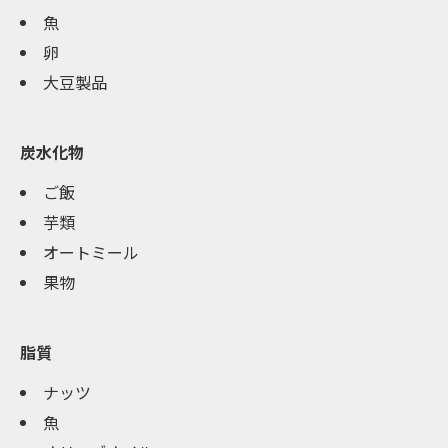
魚
卵
大豆製品
炭水化物
ご飯
芋類
オートミール
果物
脂質
ナッツ
魚