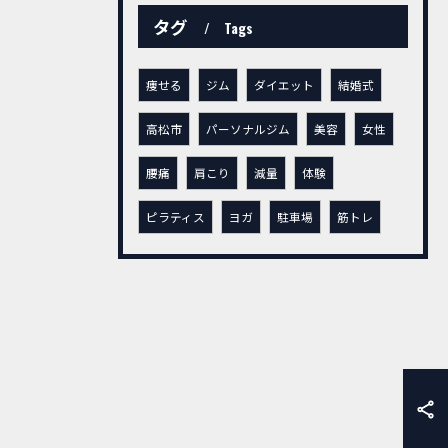
タグ
Tags
痩せる
ジム
ダイエット
結婚式
高松市
パーソナルジム
美容
女性
腰痛
肩こり
減量
体験
ピラティス
ヨガ
駐車場
筋トレ