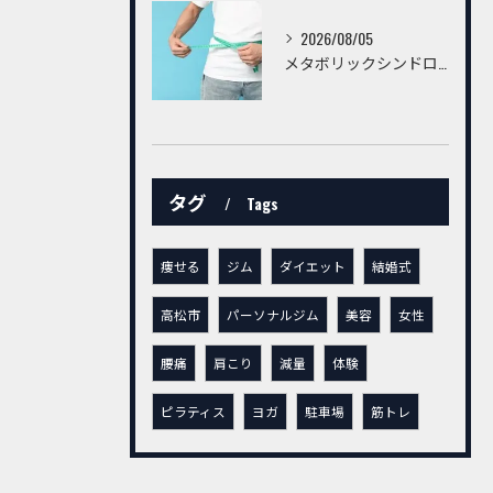
2026/08/05
メタボリックシンドロームを予防・改善するための習慣とは？ ～トレーニングだけでは不十分。毎日の生活習慣が健康な身体をつくる～
タグ
Tags
痩せる
ジム
ダイエット
結婚式
高松市
パーソナルジム
美容
女性
腰痛
肩こり
減量
体験
ピラティス
ヨガ
駐車場
筋トレ