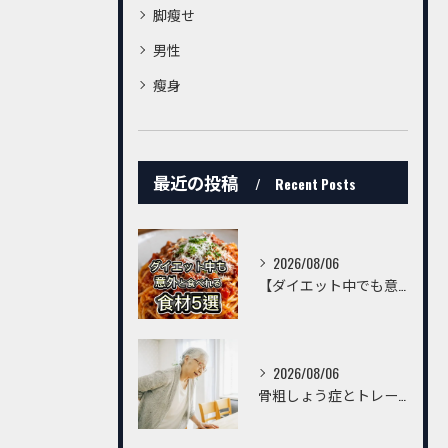
脚瘦せ
男性
瘦身
最近の投稿
Recent Posts
2026/08/06
【ダイエット中でも意外と食べられる食材5選】
2026/08/06
骨粗しょう症とトレーニングについて ～生理学から考える運動の効果と、骨粗しょう症の方が知っておきたいリスク～